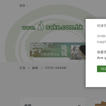
LANGUAGE
繁體
首頁
根據
Under
suppl
你是否
Are 
主頁
銘柄
TOYO-SASAKI
YE
銘柄