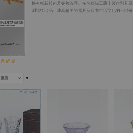
擁有斬新技術及完善管理。多名傳統工藝士製作別具風
測試後出品，成為精美的器具及日本生活文化的一部份
 家 經 銷
設
為
降
序