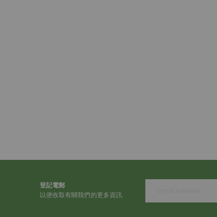
beginning
of
the
images
gallery
登記電郵
以便收取有關我們的更多資訊