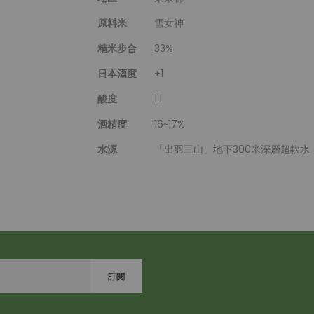
原料米
雪女神
精米步合
33%
日本酒度
+1
酸度
1.1
酒精度
16~17%
水源
「出羽三山」地下300米深層超軟水
訂閱