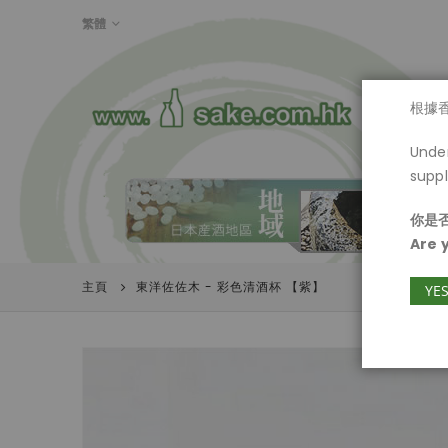
LANGUAGE
繁體
首頁
根據
Under
suppl
你是否
Are 
主頁
東洋佐佐木 - 彩色清酒杯 【紫】
YE
Skip
to
the
end