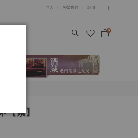
|
登入
聯繫我們
註冊
items
0
Cart
杯 【紫】