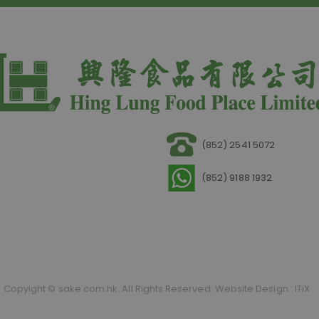
(852) 2541 5072
(852) 9188 1932
Copyight © sake.com.hk. All Rights Reserved.
Website Design
:
ITiX