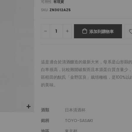
可用性:
有現貨
SKU
ZN3012AZ5
添加到購物車
這是適合於清酒釀造的最新大米，母系是山形縣
白率很高，比較難開破裂而且本源蛋白質含量少
區稻田的酛氏「金野匡良」栽培種植，是100%以
的美味。
更
酒類
日本清酒杯
多
銘柄
TOYO-SASAKI
信
息
地區
東京都