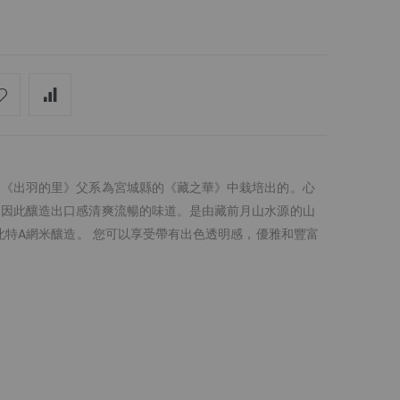
的《出羽的里》父系為宮城縣的《藏之華》中栽培出的。心
，因此釀造出口感清爽流暢的味道。是由藏前月山水源的山
此特A網米釀造。 您可以享受帶有出色透明感，優雅和豐富