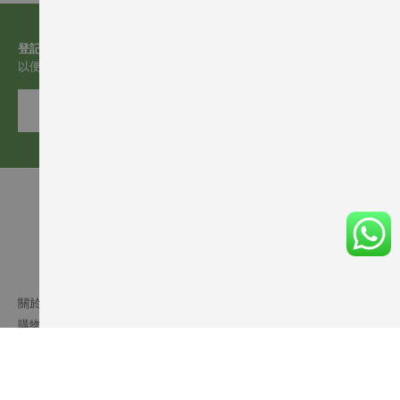
登記電郵
以便收取有關我們的更多資訊
訂閱
關於我們
購物須知
送貨條款
會員細則
網站條文