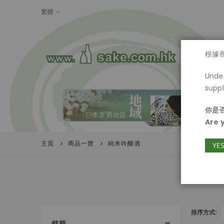
LANGUAGE
繁體
首頁
根據
Under
suppl
你是否
Are 
主頁
商品一覽
純米吟釀酒
YE
排序方式
銘柄