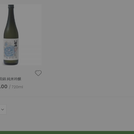
降
序
田錦 純米吟醸
.00
720ml