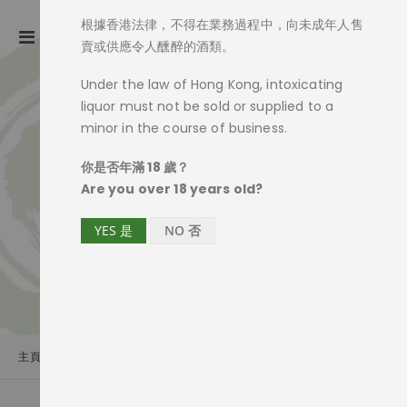
根據香港法律，不得在業務過程中，向未成年人售
ite
0
Toggle
Cart
賣或供應令人醺醉的酒類。
Nav
Under the law of Hong Kong, intoxicating
liquor must not be sold or supplied to a
minor in the course of business.
你是否年滿 18 歲？
Are you over 18 years old?
YES 是
NO 否
主頁
商品一覽
吟釀酒