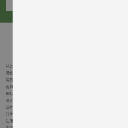
訂閱
關於我們
購物須知
送貨條款
會員細則
網站條文
法定通告
我的帳號
訂單記錄
注册會員
忘記密碼