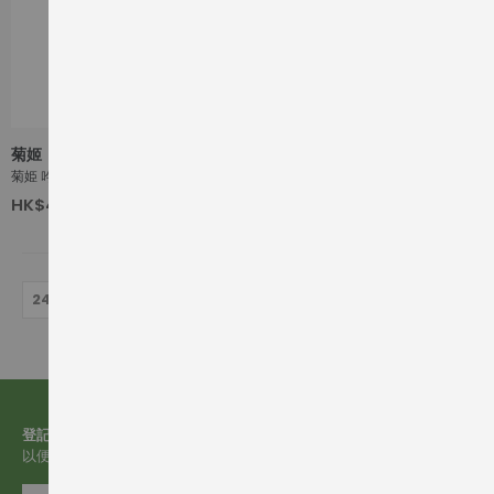
菊姬
菊姫 吟釀 荒走
HK$410.00
720ml
登記電郵
以便收取有關我們的更多資訊