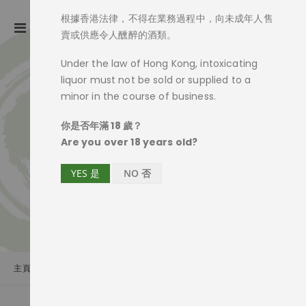
根據香港法律，不得在業務過程中，向未成年人售
ite
0
Toggle
Cart
賣或供應令人醺醉的酒類。
Nav
Under the law of Hong Kong, intoxicating
liquor must not be sold or supplied to a
minor in the course of business.
你是否年滿 18 歲？
Are you over 18 years old?
YES 是
NO 否
主頁
商品一覽
吟釀酒