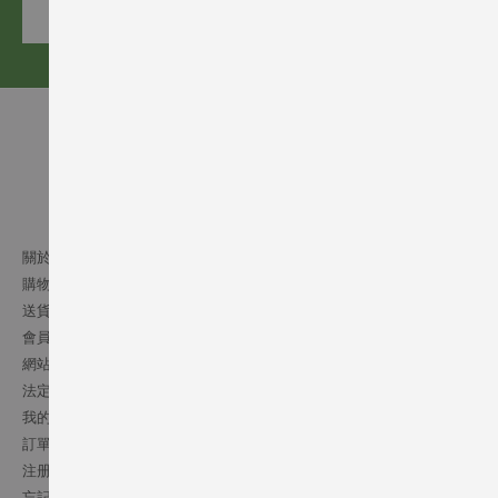
訂閱
關於我們
購物須知
送貨條款
會員細則
網站條文
法定通告
我的帳號
訂單記錄
注册會員
忘記密碼