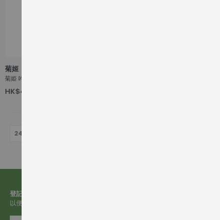
菊姬
菊姫 吟釀 荒走
HK$410.00
720ml
登記電郵
以便收取有關我們的更多資訊