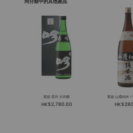
同分類中的其他產品
beginning
of
the
images
gallery
菊姫 黒吟 大吟醸
菊姫 山廢純米 <
HK$2,780.00
HK$280