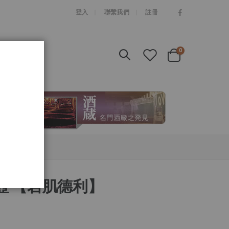
|
登入
聯繫我們
註冊
items
0
Cart
壼 【岩肌德利】