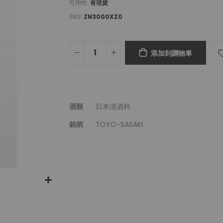
可用性:
有現貨
SKU
ZN3000XZ0
添加到購物車
更
酒類
日本清酒杯
多
銘柄
TOYO-SASAKI
信
息