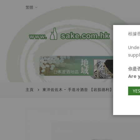
LANGUAGE
繁體
首頁
根據
Under
suppl
你是否
Are 
主頁
東洋佐佐木 - 手造冷酒壼 【岩肌德利】
YE
Skip
to
the
end