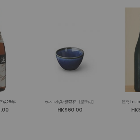
平成28年>
カネコ小兵-清酒杯 【茄子紺】
匠門 La 
.00
HK$60.00
HK