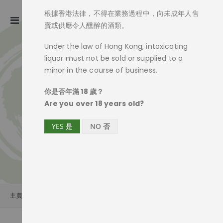
根據香港法律，不得在業務過程中，向未成年人售
ite
0
Toggle
Cart
賣或供應令人醺醉的酒類。
Nav
Under the law of Hong Kong, intoxicating
liquor must not be sold or supplied to a
minor in the course of business.
你是否年滿 18 歲？
Are you over 18 years old?
YES 是
NO 否
主頁
日本透明藍清酒杯