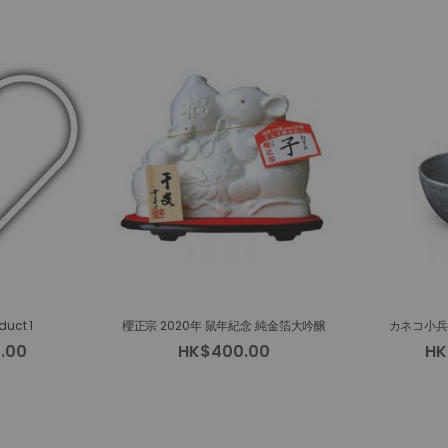
duct 1
櫻正宗 2020年 鼠年紀念 純金箔大吟醸
カネコ小兵
.00
HK$400.00
HK