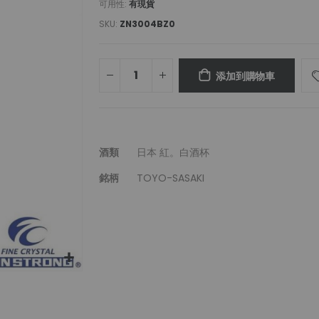
可用性:
有現貨
SKU
ZN3004BZ0
添加到購物車
更
酒類
日本 紅。白酒杯
多
銘柄
TOYO-SASAKI
信
息