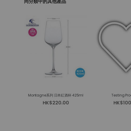
同分類中的其他產品
beginning
of
the
images
gallery
Montagne系列 日本紅酒杯 425ml
Testing Pro
HK$220.00
HK$100