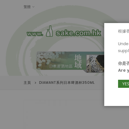
LANGUAGE
繁體
首頁
根據
Under
suppl
你是否
Are 
主頁
DIAMANT系列日本啤酒杯350ML
YE
Skip
to
the
end