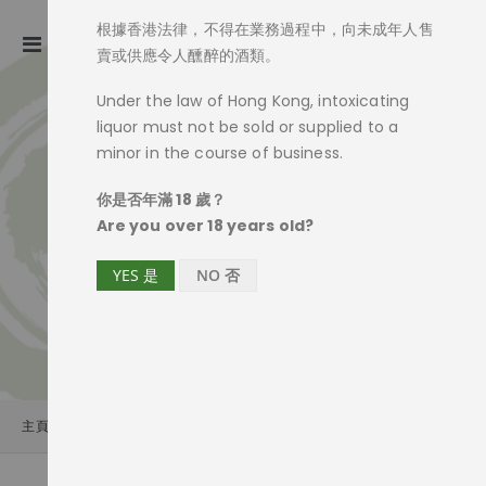
根據香港法律，不得在業務過程中，向未成年人售
ite
0
Toggle
Cart
賣或供應令人醺醉的酒類。
Nav
Under the law of Hong Kong, intoxicating
liquor must not be sold or supplied to a
minor in the course of business.
你是否年滿 18 歲？
Are you over 18 years old?
YES 是
NO 否
主頁
東洋佐佐木 - 趣味之器 水晶六角杯 【金邊岩紋】