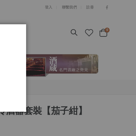
|
登入
聯繫我們
註冊
items
0
Cart
RU冷酒器套裝【茄子紺】