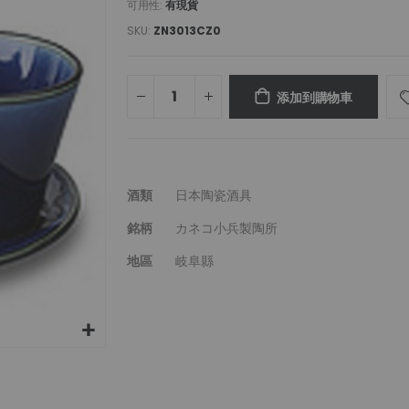
可用性:
有現貨
SKU
ZN3013CZ0
添加到購物車
更
酒類
日本陶瓷酒具
多
銘柄
カネコ小兵製陶所
信
息
地區
岐阜縣