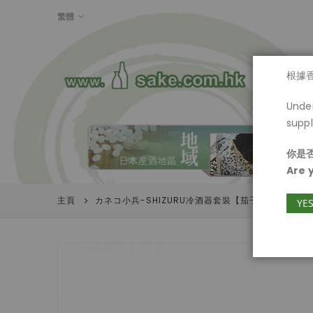
LANGUAGE
繁體
首頁
根據
Under
suppl
你是否
Are 
主頁
カネコ小兵-SHIZURU冷酒器套裝【茄子紺】
YE
Skip
to
the
end