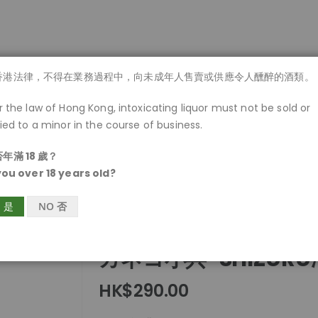
商品一覽
香港法律，不得在業務過程中，向未成年人售賣或供應令人醺醉的酒類。
 the law of Hong Kong, intoxicating liquor must not be sold or
ied to a minor in the course of business.
年滿 18 歲？
you over 18 years old?
S 是
NO 否
カネコ小兵-SHIZU
HK$290.00