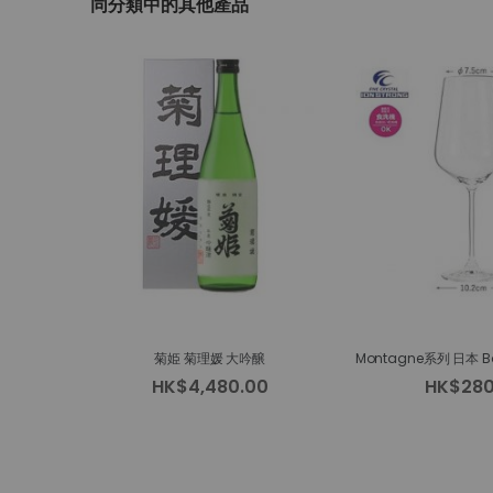
同分類中的其他產品
beginning
of
the
images
gallery
菊姫 菊理媛 大吟醸
HK$4,480.00
HK$280