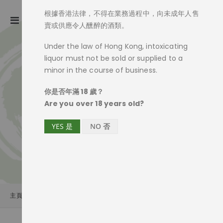
根據香港法律，不得在業務過程中，向未成年人售
ite
0
Toggle
Cart
賣或供應令人醺醉的酒類。
Nav
Under the law of Hong Kong, intoxicating
liquor must not be sold or supplied to a
minor in the course of business.
你是否年滿 18 歲？
Are you over 18 years old?
YES 是
NO 否
主頁
東洋佐佐木 - 手造透明水晶冷酒壼 【綠色德利】 550ML