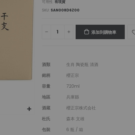
可用性:
有現貨
SKU
SAN008D6Z00
添加到購物車
更
酒類
生肖 陶瓷瓶 清酒
多
銘柄
櫻正宗
信
息
容量
720ml
地區
兵庫縣
酒蔵
櫻正宗株式会社
杜氏
森本 文雄
包裝
6 瓶 / 箱