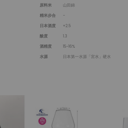
原料米
山田錦
精米步合
-
日本酒度
+2.5
酸度
1.3
酒精度
15~16%
水源
日本第一水源「宮水」硬水