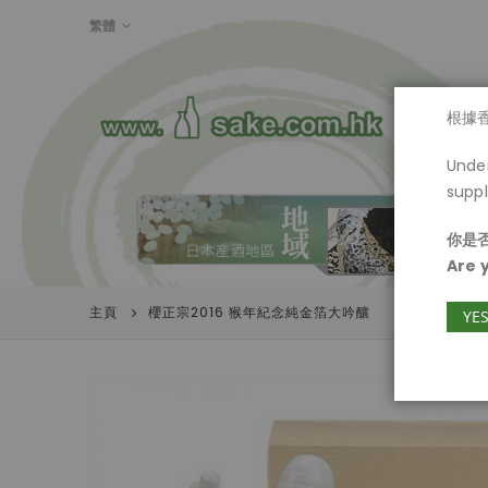
LANGUAGE
繁體
首頁
根據
Under
suppl
你是否
Are 
主頁
櫻正宗2016 猴年紀念純金箔大吟釀
YE
Skip
to
the
end