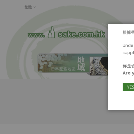
LANGUAGE
繁體
首頁
根據
Under
suppl
你是否
Are 
YE