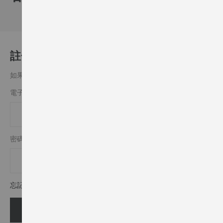
註冊客戶
如果你有一個帳戶，請用您的電子郵件地址登入.
電子郵件
密碼
忘記密碼?
登入