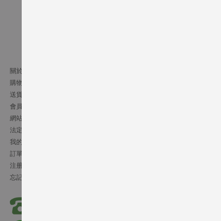
關於我們
購物須知
送貨條款
會員細則
網站條文
法定通告
我的帳號
訂單記錄
注册會員
忘記密碼
(852) 2541 5072