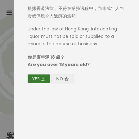
根據香港法律，不得在業務過程中，向未成年人售
ite
0
Toggle
Cart
賣或供應令人醺醉的酒類。
Nav
Under the law of Hong Kong, intoxicating
liquor must not be sold or supplied to a
minor in the course of business.
你是否年滿 18 歲？
Are you over 18 years old?
YES 是
NO 否
客戶登入