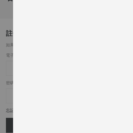
註冊客戶
如果你有一個帳戶，請用您的電子郵件地址登入.
電子郵件
密碼
忘記密碼?
登入