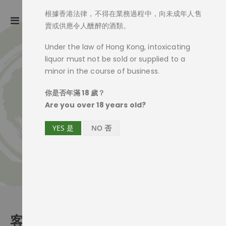
根據香港法律，不得在業務過程中，向未成年人售
ite
0
Toggle
Cart
賣或供應令人醺醉的酒類。
Nav
Under the law of Hong Kong, intoxicating
liquor must not be sold or supplied to a
minor in the course of business.
你是否年滿 18 歲？
Are you over 18 years old?
YES 是
NO 否
客戶登入