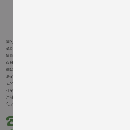
關於我們
購物須知
送貨條款
會員細則
網站條文
法定通告
我的帳號
訂單記錄
注册會員
忘記密碼
(852) 2541 5072