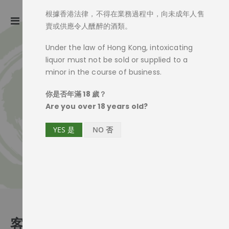
根據香港法律，不得在業務過程中，向未成年人售
ite
0
Toggle
Cart
賣或供應令人醺醉的酒類。
Nav
Under the law of Hong Kong, intoxicating
liquor must not be sold or supplied to a
minor in the course of business.
你是否年滿 18 歲？
Are you over 18 years old?
YES 是
NO 否
客戶登入