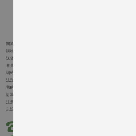
關於我們
購物須知
送貨條款
會員細則
網站條文
法定通告
我的帳號
訂單記錄
注册會員
忘記密碼
(852) 2541 5072