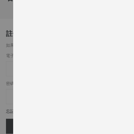
註冊客戶
如果你有一個帳戶，請用您的電子郵件地址登入.
電子郵件
密碼
忘記密碼?
登入