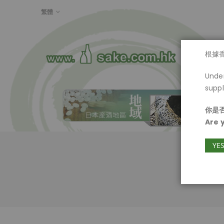
LANGUAGE
繁體
首頁
根據
Under
suppl
你是否
Are 
YE