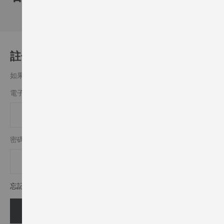
註冊客戶
如果你有一個帳戶，請用您的電子郵件地址登入.
電子郵件
密碼
忘記密碼?
登入