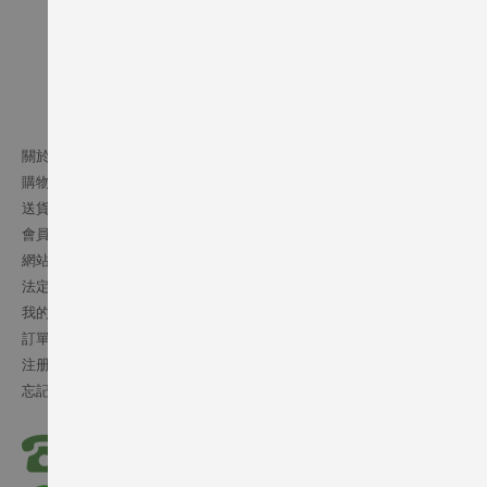
關於我們
購物須知
送貨條款
會員細則
網站條文
法定通告
我的帳號
訂單記錄
注册會員
忘記密碼
(852) 2541 5072