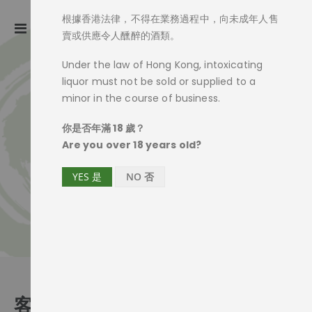
根據香港法律，不得在業務過程中，向未成年人售
ite
0
Toggle
Cart
賣或供應令人醺醉的酒類。
Nav
Under the law of Hong Kong, intoxicating
liquor must not be sold or supplied to a
minor in the course of business.
你是否年滿 18 歲？
Are you over 18 years old?
YES 是
NO 否
客戶登入