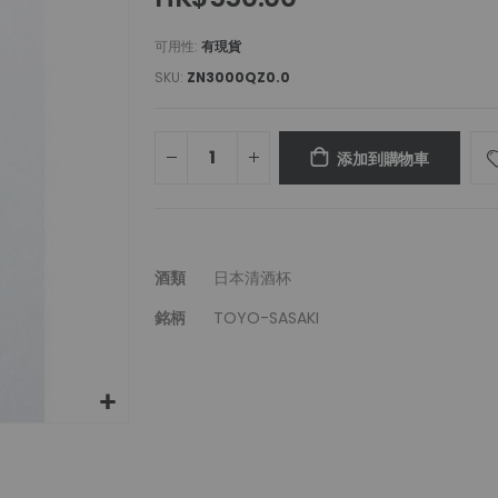
可用性:
有現貨
SKU
ZN3000QZ0.0
添加到購物車
更
酒類
日本清酒杯
多
銘柄
TOYO-SASAKI
信
息