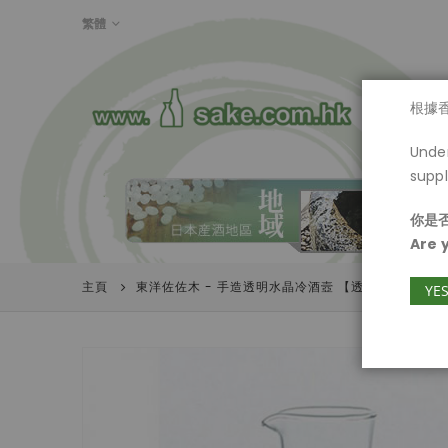
LANGUAGE
繁體
首頁
根據
Under
suppl
你是否
Are 
主頁
東洋佐佐木 - 手造透明水晶冷酒壼 【透明德利】 550
YE
Skip
to
the
end