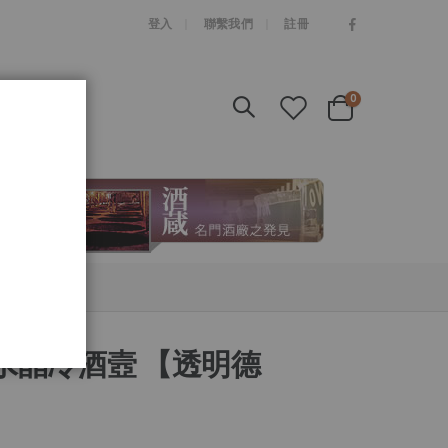
|
登入
聯繫我們
註冊
items
0
Cart
明水晶冷酒壼 【透明德