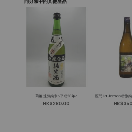
同分類中的其他產品
beginning
of
the
images
gallery
菊姫 速釀純米 <平成28年>
HK$280.00
HK$350