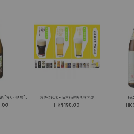
匠門 La Jomon 特別純米 "向大地吶喊" 火入
東洋佐佐木 - 日本精釀啤酒杯套裝
菊姬
.00
HK$198.00
HK