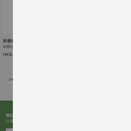
和香牡丹
和香牡丹 雄町 純米酒
HK$380.00
720ml
登記電郵
以便收取有關我們的更多資訊