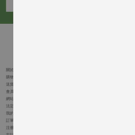
訂閱
關於我們
購物須知
送貨條款
會員細則
網站條文
法定通告
我的帳號
訂單記錄
注册會員
忘記密碼