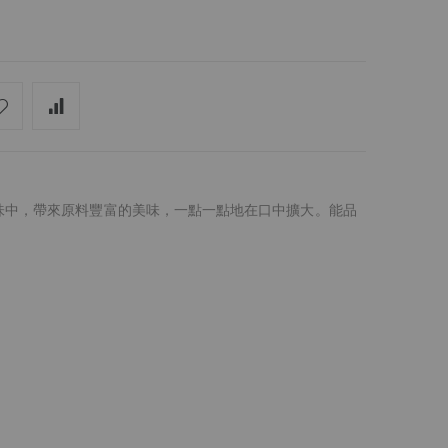
味中，帶來原料豐富的美味，一點一點地在口中擴大。能品