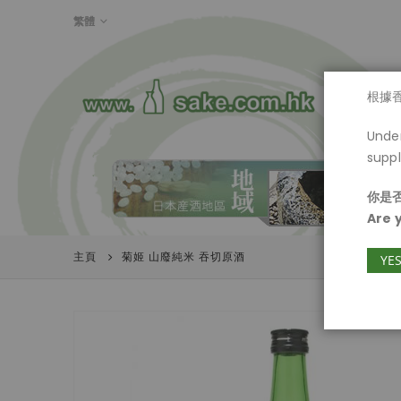
LANGUAGE
繁體
首頁
根據
Under
suppl
你是否
Are 
主頁
菊姬 山廢純米 吞切原酒
YE
Skip
to
the
end