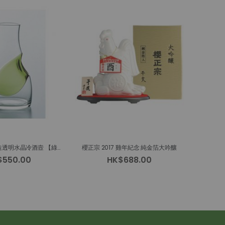
東洋佐佐木 - 手造透明水晶冷酒壼 【綠色德利】 550ml
櫻正宗 2017 雞年紀念 純金箔大吟釀
$550.00
HK$688.00