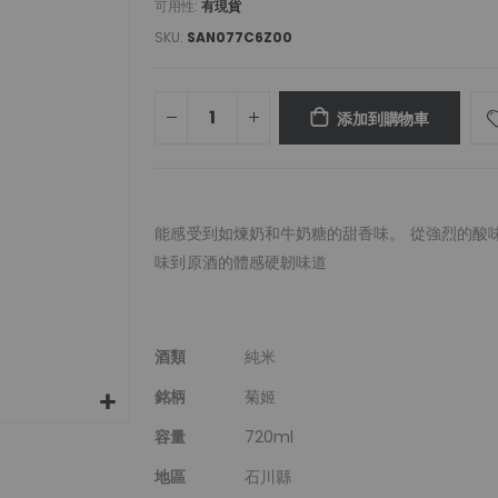
可用性:
有現貨
SKU
SAN077C6Z00
添加到購物車
能感受到如煉奶和牛奶糖的甜香味。 從強烈的酸
味到原酒的體感硬韌味道
更
酒類
純米
多
銘柄
菊姬
信
息
容量
720ml
地區
石川縣