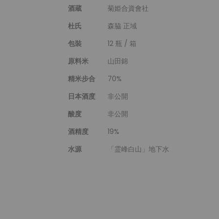
酒蔵
菊姫合資會社
杜氏
森脇 正域
包裝
12 瓶 / 箱
原料米
山田錦
精米步合
70%
日本酒度
非公開
酸度
非公開
酒精度
19%
水源
「霊峰白山」地下水