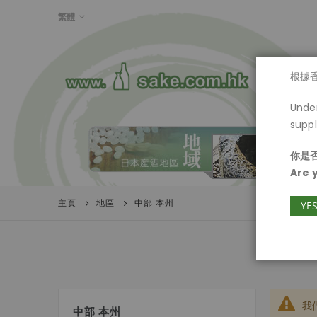
LANGUAGE
繁體
首頁
根據
Under
suppl
你是否
Are 
主頁
地區
中部 本州
YE
我
中部 本州