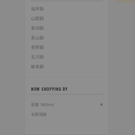
福井縣
山梨縣
新潟縣
富山縣
長野縣
石川縣
岐阜縣
NOW SHOPPING BY
刪
容量
1800ml
除
全部清除
該
項
目