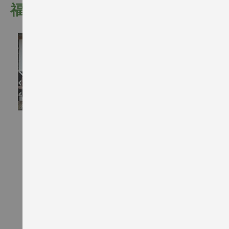
福田酒造
酒藏創立於元祿元年(1688年) 。在
長崎縣(平戶)的福田酒造是位於日
本最西端的酒藏。獲得了平戶藩主
- 松浦親王釀造“福鶴”清酒的許
可，成為了親王的御用酒。經歷十
三代三百多年至今，酒藏每一代傳
承了平戶的風土人情及技術。釀酒
獨 家 經 銷
的水是從天然硬木的天然森林中流
出的水。作為原材料的米也是根據
合同種植，並自家磨米以釀造清
酒。
福田酒造對於精米甚有講究。釀造
大吟釀時，精米步合往往達35％，
即使只是釀造普通酒，精米步合也
不會高於65％。這是因為酒藏希望