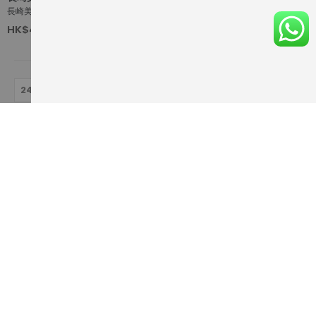
長崎美人 大吟醸
HK$400.00
720ml
登記電郵
以便收取有關我們的更多資訊
訂閱